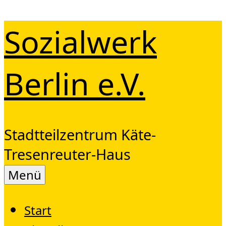
Zum
Sozialwerk
Inhalt
springen
Berlin e.V.
Stadtteilzentrum Käte-
Tresenreuter-Haus
Menü
Start